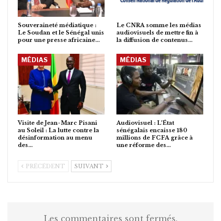
Souveraineté médiatique :
Le CNRA somme les médias
Le Soudan et le Sénégal unis
audiovisuels de mettre fin à
pour une presse africaine…
la diffusion de contenus…
MÉDIAS
MÉDIAS
Visite de Jean-Marc Pisani
Audiovisuel : L’État
au Soleil : La lutte contre la
sénégalais encaisse 180
désinformation au menu
millions de FCFA grâce à
des…
une réforme des…
PRÉCÉDENT
SUIVANT
Les commentaires sont fermés.