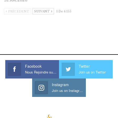
PRÉCÉDENT
SUIVANT
1 De 4 155
https://onlyragazze.com
www.sessohub.net
hot latino twink angelo strokes
his large meaty cock.
Facebook
Twitter
Nous Rejoindre sur Facebook
Join us on Twitter
Instagram
Join us on Instagram