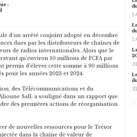
Le
ue :
du
l
1 
Le
du
ule d’un arrêté conjoint adopté en décembre
1 
ances dues par les distributeurs de chaînes de
La
teurs de radios internationales. Alors que le
2
aravant qu’environ 10 millions de FCFA par
31
ont permis d’élever cette somme à 90 millions
tés pour les années 2023 et 2024.
Le
du
ion, des Télécommunications et du
31
lioune Sall, a souligné dans un rapport que
cadre des premières actions de réorganisation
rer de nouvelles ressources pour le Trésor
njectée dans la chaîne de valeur de