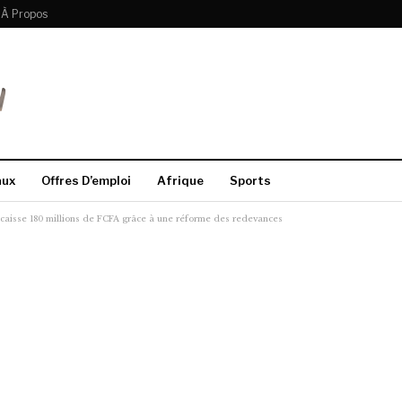
À Propos
aux
Offres D’emploi
Afrique
Sports
encaisse 180 millions de FCFA grâce à une réforme des redevances