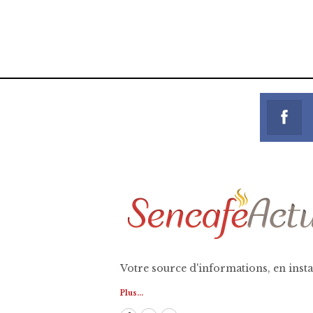
https://onlyragazze.com
www.sessohub.net
hot latino twink angelo strokes h
Votre source d'informations, en insta
Plus...