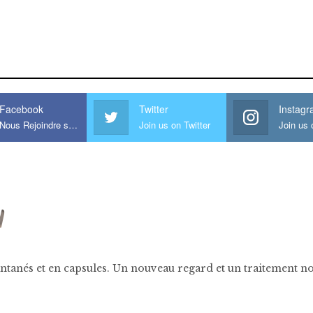
is large meaty cock.
Facebook
Twitter
Instag
Nous Rejoindre sur Facebook
Join us on Twitter
ntanés et en capsules. Un nouveau regard et un traitement nov