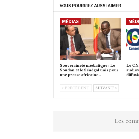
VOUS POURRIEZ AUSSI AIMER
MÉDIAS
MÉD
Souveraineté médiatique : Le
Le CN
Soudan et le Sénégal unis pour
audiov
une presse africaine…
diffus
PRÉCÉDENT
SUIVANT
Les comm