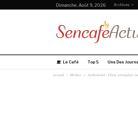
Dimanche, Août 9, 2026
Archives
Le Café
Top 5
Une Des Journ
Accueil
Médias
Audiovisuel : L’État sénégalais 