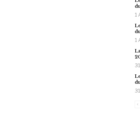
Le
du
1 
Le
du
1 
La
2
31
Le
du
31
is large meaty cock.