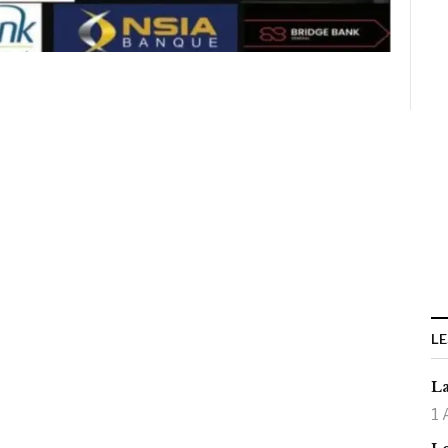
LE
La
1 