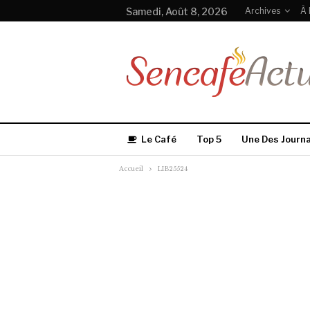
Samedi, Août 8, 2026
Archives
À 
Le Café
Top 5
Une Des Journ
Accueil
LIB25524