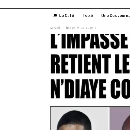
Le Café
Top 5
Une Des Journ
Accueil
image_9_05_2026_5