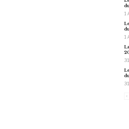
Le
du
1 
Le
du
1 
La
2
31
Le
du
31
is large meaty cock.