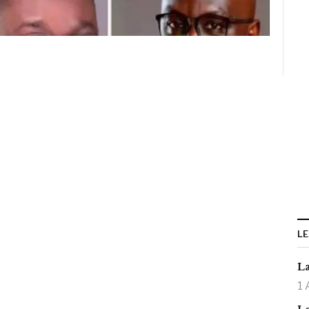
LE
La
1 