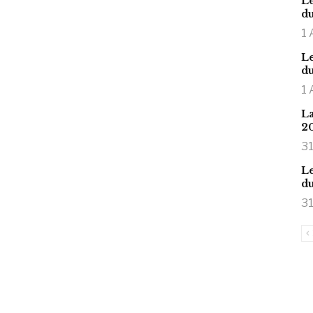
Le
du
1 
Le
du
1 
La
2
31
Le
du
31
is large meaty cock.