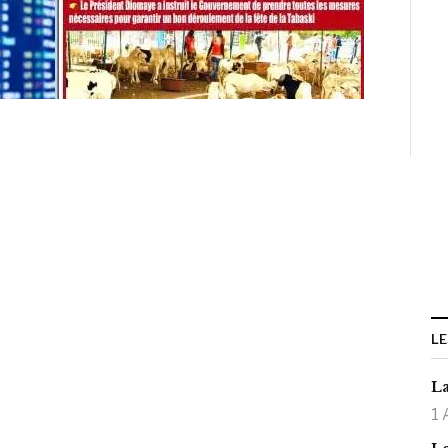
LE
La
1 