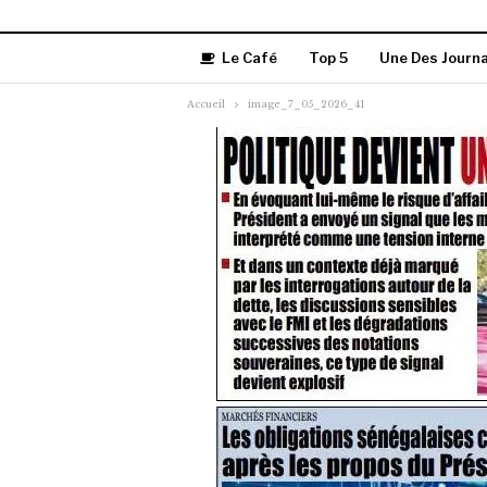
Le Café
Top 5
Une Des Journ
Accueil
image_7_05_2026_41