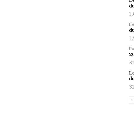
Le
du
1 
Le
du
1 
La
2
31
Le
du
31
is large meaty cock.