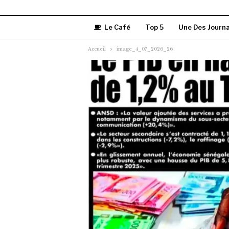
Le Café
Top 5
Une Des Journ
Accueil
image_4_07_2026_26