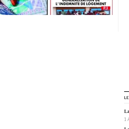
LE
La
1 