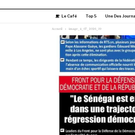
Le Café
Top 5
Une Des Journ
Accueil
image_4_07_2026_19