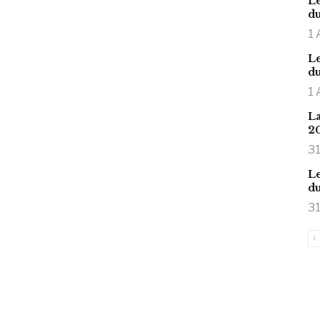
Le
du
1 
Le
du
1 
La
2
31
Le
du
31
is large meaty cock.