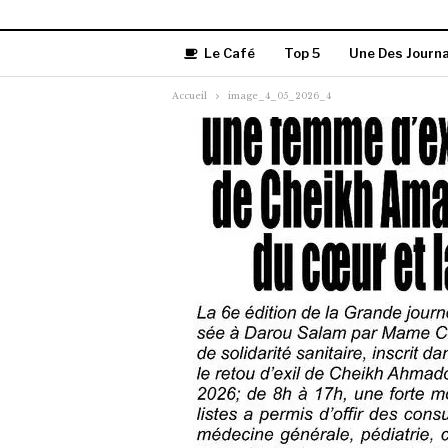
Le Café
Top 5
Une Des Journ
Accueil
image_4_05_2026_4