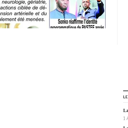
LE
La
1 