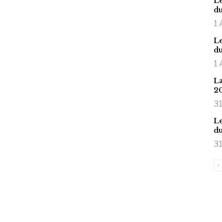
Le
du
1 
Le
du
1 
La
2
31
Le
du
31
is large meaty cock.