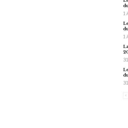
Le
du
1 
Le
du
1 
La
2
31
Le
du
31
is large meaty cock.