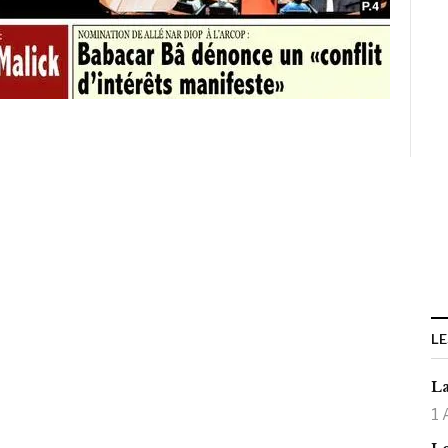
LE
La
1 