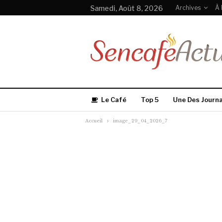
Samedi, Août 8, 2026
Archives
À 
Le Café
Top 5
Une Des Journ
Accueil
image_29_04_2026_7