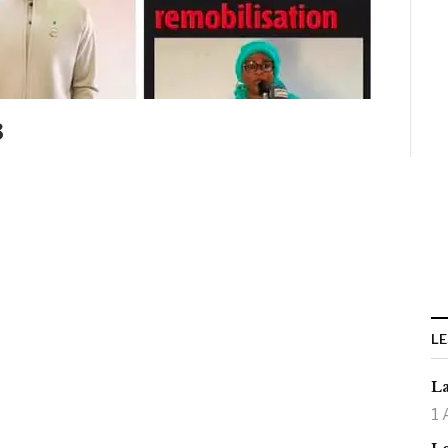
3
LE
La
1 