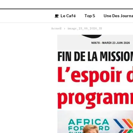
Le Café
Top 5
Une Des Journ
Accueil
image_23_06_2026_33