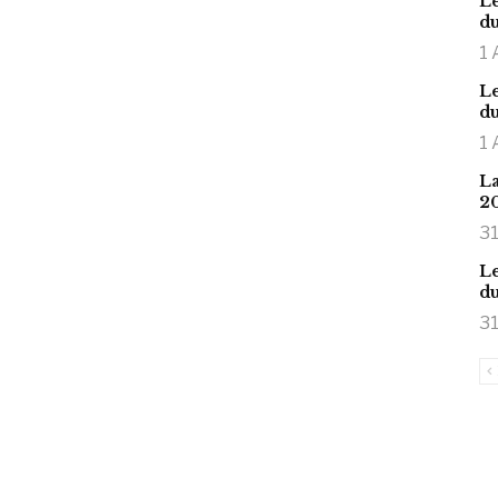
Le
du
1 
Le
du
1 
La
2
31
Le
du
31
is large meaty cock.