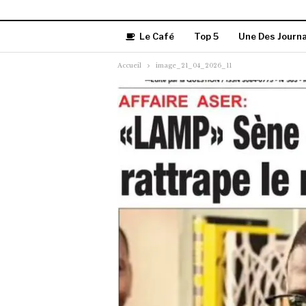
Le Café
Top 5
Une Des Journ
Accueil
image_21_04_2026_11