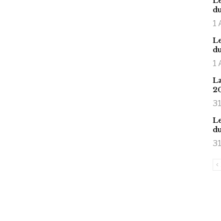
Le
du
1 
Le
du
1 
La
2
31
Le
du
31
is large meaty cock.