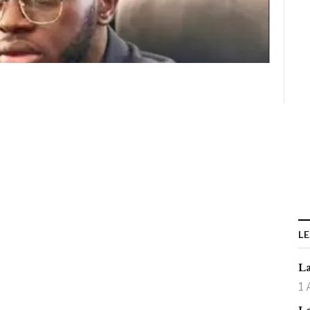
LE
La
1 