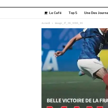
Le Café
Top 5
Une Des Journ
Accueil
image_17_06_2026_26