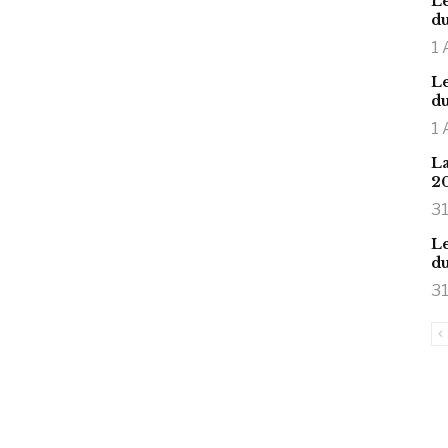
Le
du
1 
Le
du
1 
La
2
31
Le
du
31
is large meaty cock.