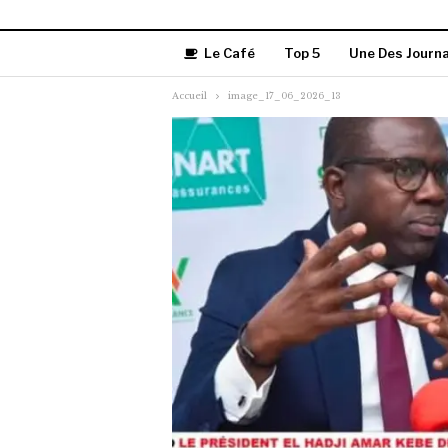
Le Café
Top 5
Une Des Journ
Accueil
image_17_06_2026_13