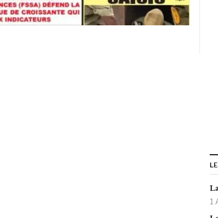
LE
La
1 