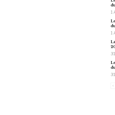
Le
du
1 
Le
du
1 
La
2
31
Le
du
31
is large meaty cock.