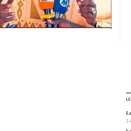
LE
La
1 