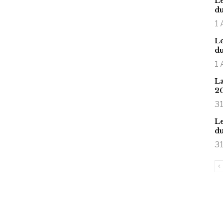
Le
du
1 
Le
du
1 
La
2
31
Le
du
31
is large meaty cock.