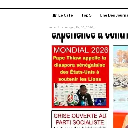
Le Café
Top 5
Une Des Journ
Accueil
image_16_06_2026_4