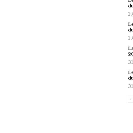
Le
du
1 
Le
du
1 
La
2
31
Le
du
31
is large meaty cock.