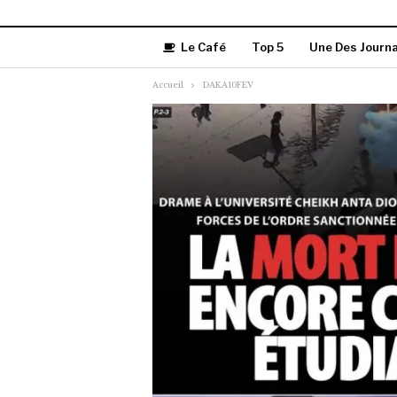
Le Café
Top 5
Une Des Journ
Accueil
DAKA10FEV