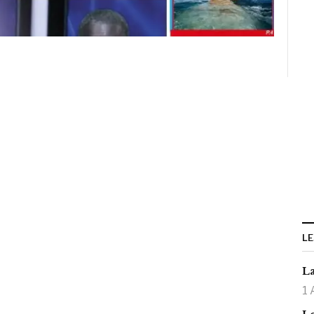
LE
La
1 