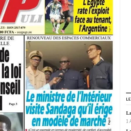
LE
La
1 