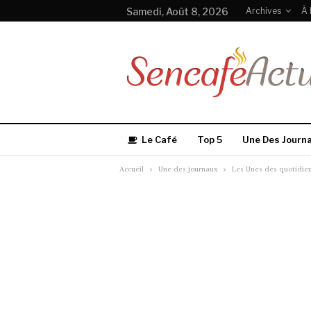
Samedi, Août 8, 2026
Archives
À 
Le Café
Top 5
Une Des Journ
Accueil
Une des journaux
Les Unes des quotidien