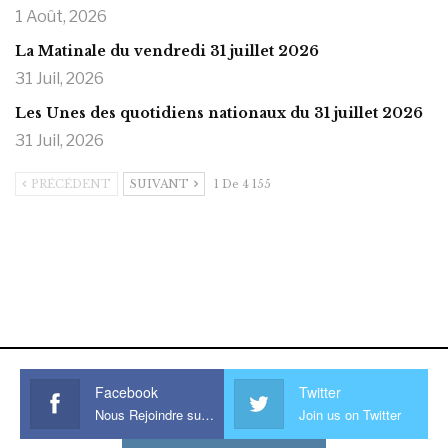
1 Août, 2026
La Matinale du vendredi 31 juillet 2026
31 Juil, 2026
Les Unes des quotidiens nationaux du 31 juillet 2026
31 Juil, 2026
PRÉCÉDENT
SUIVANT
1 De 4 155
https://onlyragazze.com
www.sessohub.net
hot latino twink angelo strokes
his large meaty cock.
Facebook
Twitter
Nous Rejoindre sur Facebook
Join us on Twitter