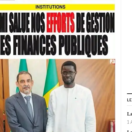
LE
La
1 