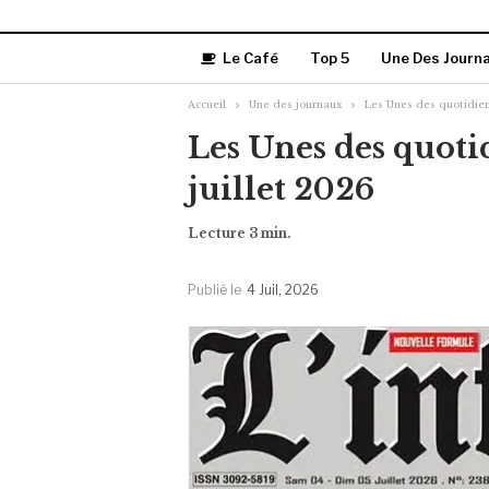
Le Café
Top 5
Une Des Journ
Accueil
Une des journaux
Les Unes des quotidien
Les Unes des quoti
juillet 2026
Publié le
4 Juil, 2026