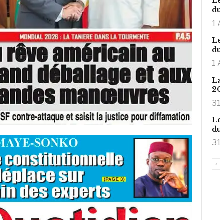
Le
du
1 
Le
du
1 
La
2
31
Le
du
31