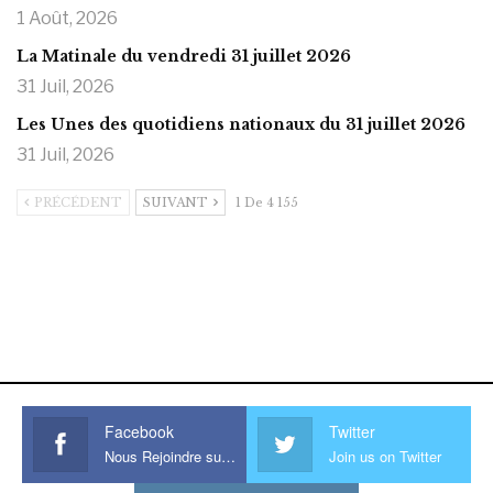
1 Août, 2026
La Matinale du vendredi 31 juillet 2026
31 Juil, 2026
Les Unes des quotidiens nationaux du 31 juillet 2026
31 Juil, 2026
PRÉCÉDENT
SUIVANT
1 De 4 155
https://onlyragazze.com
www.sessohub.net
hot latino twink angelo strokes
his large meaty cock.
Facebook
Twitter
Nous Rejoindre sur Facebook
Join us on Twitter