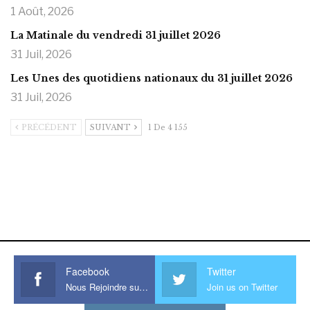
1 Août, 2026
La Matinale du vendredi 31 juillet 2026
31 Juil, 2026
Les Unes des quotidiens nationaux du 31 juillet 2026
31 Juil, 2026
PRÉCÉDENT
SUIVANT
1 De 4 155
https://onlyragazze.com
www.sessohub.net
hot latino twink angelo strokes
his large meaty cock.
Facebook
Twitter
Nous Rejoindre sur Facebook
Join us on Twitter