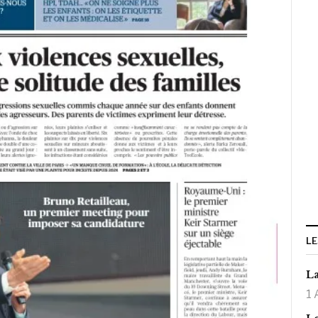
LE
La
1 