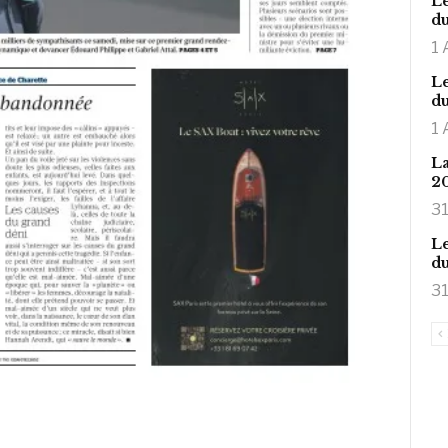
Le
du
1 
Le
du
1 
La
2
31
Le
du
31