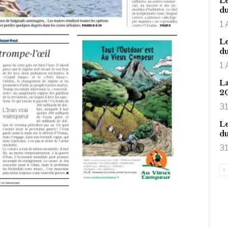
Le
du
1 
Le
du
1 
La
2
31
Le
du
31