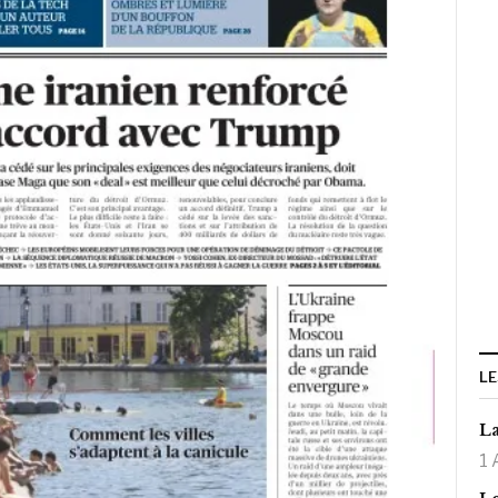
LE
La
1 