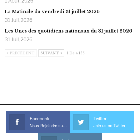
1 Août, 2026
La Matinale du vendredi 31 juillet 2026
31 Juil, 2026
Les Unes des quotidiens nationaux du 31 juillet 2026
31 Juil, 2026
PRÉCÉDENT
SUIVANT
1 De 4 155
https://onlyragazze.com
www.sessohub.net
hot latino twink angelo strokes
his large meaty cock.
Facebook
Twitter
Nous Rejoindre sur Facebook
Join us on Twitter