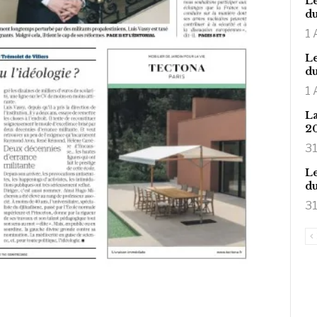
Le
du
1 
Le
du
1 
La
2
31
Le
du
31