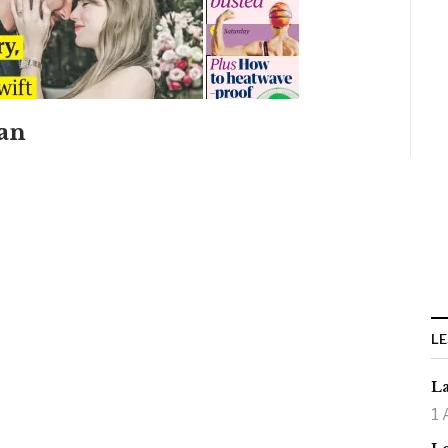
an
LE
La
1 