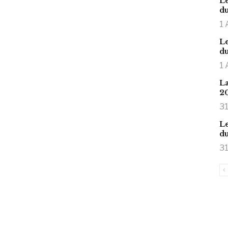
Le
du
1 
Le
du
1 
La
2
31
Le
du
31
is large meaty cock.