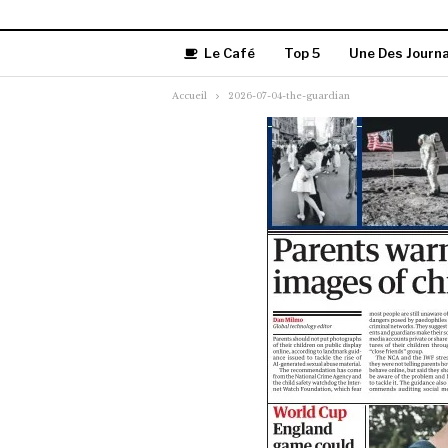
Le Café
Top 5
Une Des Journ
Accueil
2026-07-04-the-guardian