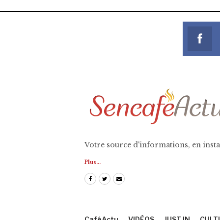
Votre source d'informations, en insta
Plus...
CaféActu
VIDÉOS
JUST IN
CULT