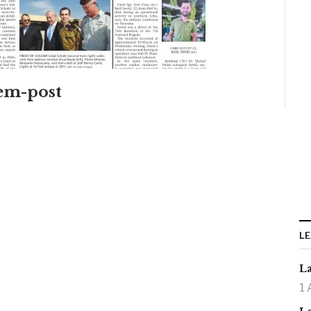
lem-post
LE
La
1 