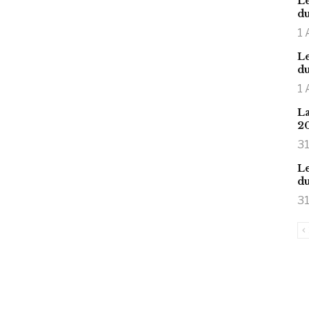
Le
du
1 
Le
du
1 
La
2
31
Le
du
31
is large meaty cock.