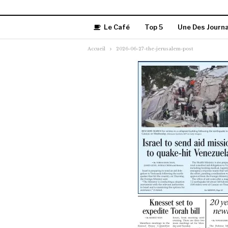
Le Café
Top 5
Une Des Journ
Accueil
2026-06-27-the-jerusalem-post