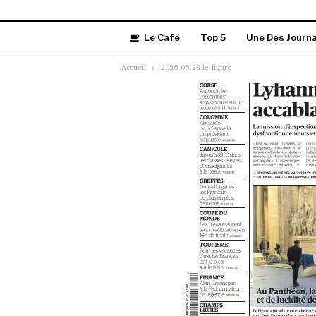
Le Café
Top 5
Une Des Journ
Accueil
2026-06-23-le-figaro