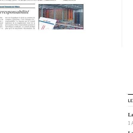
LE
La
1 