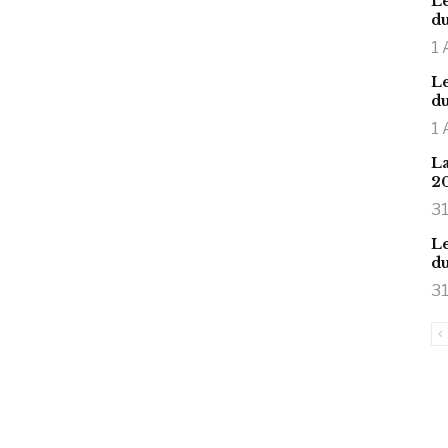
Le
du
1 
Le
du
1 
La
2
31
Le
du
31
is large meaty cock.