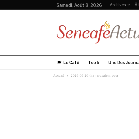
Samedi, Août 8, 2026
Archives
À 
Le Café
Top 5
Une Des Journ
Accueil
2026-06-20-the-jerusalem-post