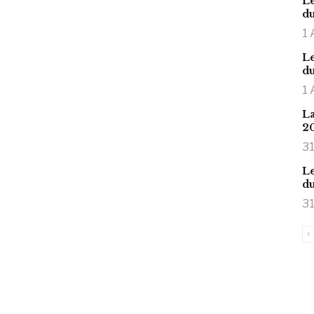
Le
du
1 
Le
du
1 
La
2
31
Le
du
31
is large meaty cock.