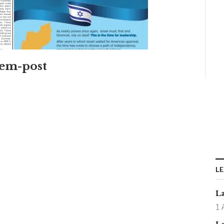
lem-post
LE
La
1 