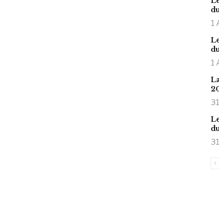
Le
du
1 
Le
du
1 
La
2
31
Le
du
31
is large meaty cock.