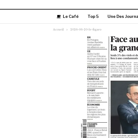
Le Café
Top 5
Une Des Journ
Accueil
2026-06-20-le-figaro