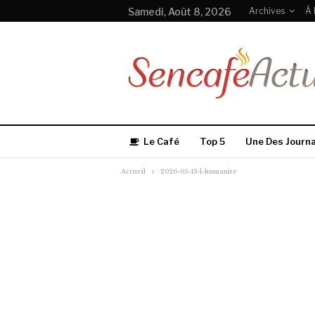
Samedi, Août 8, 2026
Archives
À 
Le Café
Top 5
Une Des Journ
Accueil
2026-05-13-l-humanite