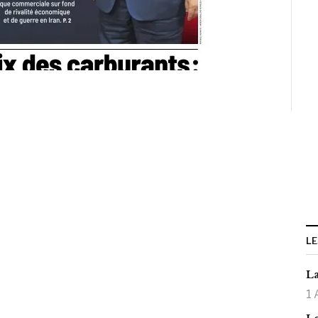
LE
La
1 