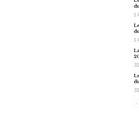
Le
du
1 
Le
du
1 
La
2
31
Le
du
31
is large meaty cock.