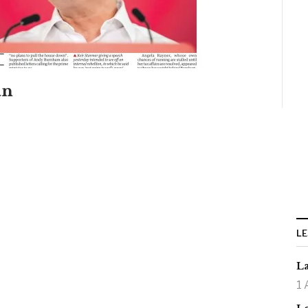
an
LE
La
1 