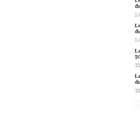
Le
du
1 
Le
du
1 
La
2
31
Le
du
31
is large meaty cock.