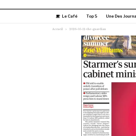
Le Café
Top 5
Une Des Journ
Accueil
2026-05-12-the-guardian