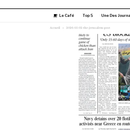
Le Café
Top 5
Une Des Journ
Accueil
2026-05-02-the-jerusalem-post