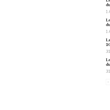
Le
du
1 
Le
du
1 
La
2
31
Le
du
31
is large meaty cock.