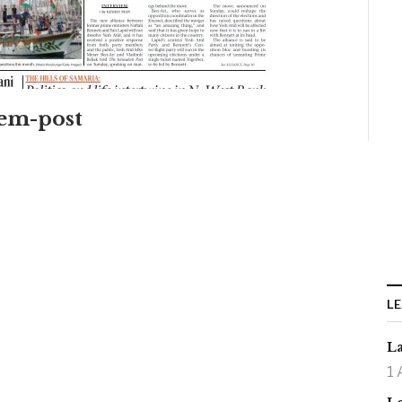
lem-post
LE
La
1 