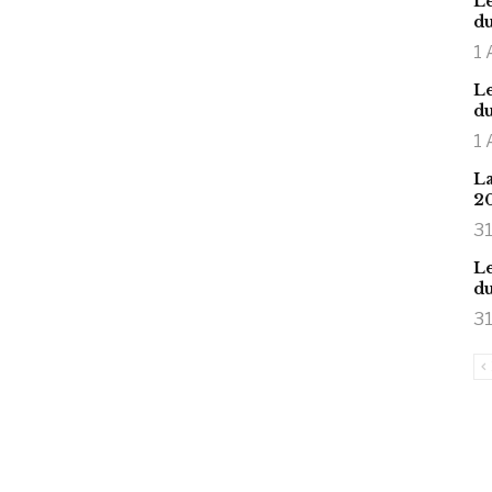
Le
du
1 
Le
du
1 
La
2
31
Le
du
31
is large meaty cock.