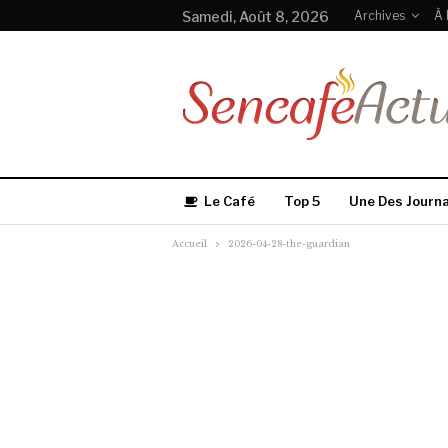
Samedi, Août 8, 2026
Archives
À 
Le Café
Top 5
Une Des Journ
Accueil
2026-04-28-the-guardian