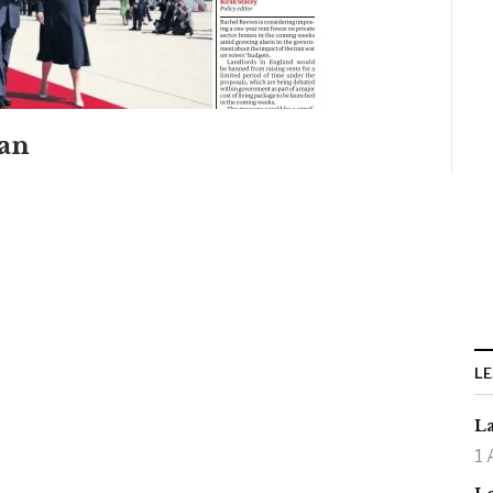
ian
LE
La
1 