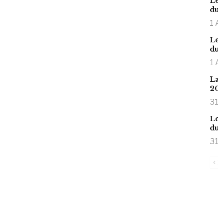
Le
du
1 
Le
du
1 
La
2
31
Le
du
31
is large meaty cock.