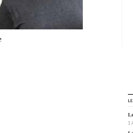
e
LE
La
1 