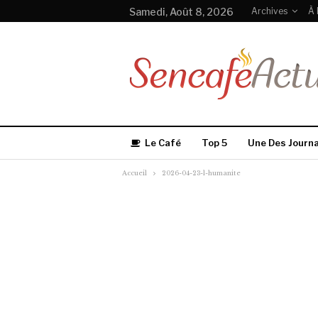
Samedi, Août 8, 2026
Archives
À 
Le Café
Top 5
Une Des Journ
Accueil
2026-04-23-l-humanite