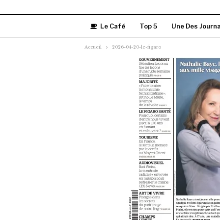
Le Café
Top 5
Une Des Journ
Accueil
2026-04-20-le-figaro