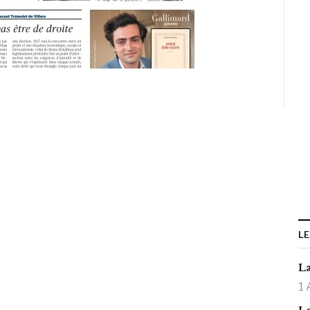
LE
La
1 