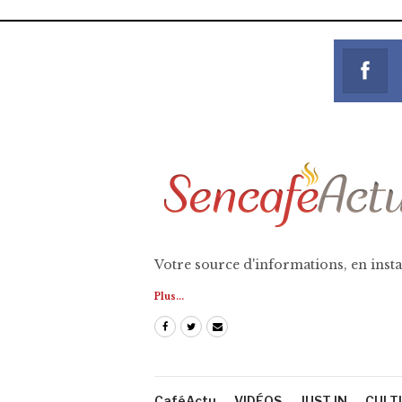
Votre source d'informations, en insta
Plus...
CaféActu
VIDÉOS
JUST IN
CULT