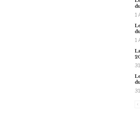
Le
du
1 
Le
du
1 
La
2
31
Le
du
31
is large meaty cock.