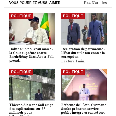
VOUS POURRIEZ AUSSI AIMER
Plus D'articles
POLITIQUE
POLITIQUE
Dakar a un nouveau maire :
Déclaration de patrimoine :
la Cour suprême écarte
L’État durcit le ton contre la
Barthélémy Dias, Abass Fall
corruption
prend…
POLITIQUE
POLITIQUE
Thierno Alassane Sall exige
Réforme de l’État : Ousmane
des explications sur 37
Sonko prône un service
milliards pour
public intègre et centré sur…