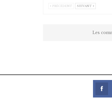
PRÉCÉDENT
SUIVANT
Les comm
https://onlyragazze.com
www.sessohub.net
hot latino twink angelo strokes h