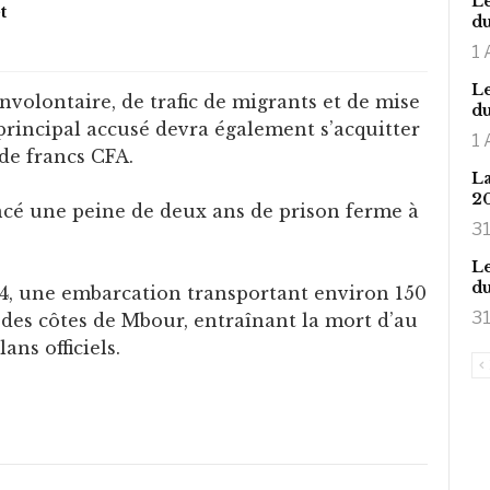
Le
t
du
1 
Le
volontaire, de trafic de migrants et de mise
du
 principal accusé devra également s’acquitter
1 
de francs CFA.
La
2
cé une peine de deux ans de prison ferme à
31
Le
du
24, une embarcation transportant environ 150
31
 des côtes de Mbour, entraînant la mort d’au
ans officiels.