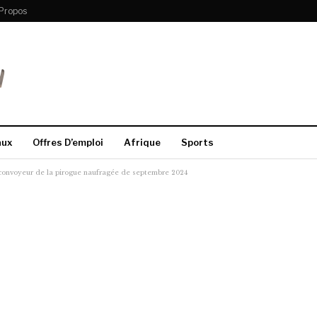
Propos
aux
Offres D’emploi
Afrique
Sports
 convoyeur de la pirogue naufragée de septembre 2024