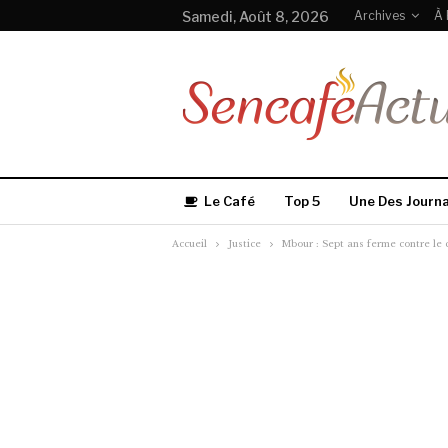
Samedi, Août 8, 2026
Archives
À 
Le Café
Top 5
Une Des Journ
Accueil
Justice
Mbour : Sept ans ferme contre le