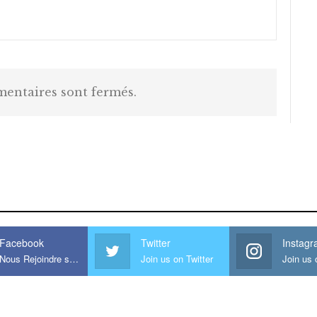
entaires sont fermés.
is large meaty cock.
Facebook
Twitter
Instag
Nous Rejoindre sur Facebook
Join us on Twitter