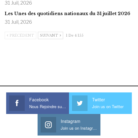
31 Juil, 2026
Les Unes des quotidiens nationaux du 31 juillet 2026
31 Juil, 2026
PRÉCÉDENT
SUIVANT
1 De 4 155
https://onlyragazze.com
www.sessohub.net
hot latino twink angelo strokes
his large meaty cock.
Facebook
Twitter
Nous Rejoindre sur Facebook
Join us on Twitter
Instagram
Join us on Instagram