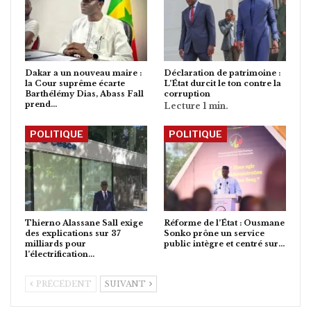
Dakar a un nouveau maire :
Déclaration de patrimoine :
la Cour suprême écarte
L’État durcit le ton contre la
Barthélémy Dias, Abass Fall
corruption
prend…
POLITIQUE
POLITIQUE
Thierno Alassane Sall exige
Réforme de l’État : Ousmane
des explications sur 37
Sonko prône un service
milliards pour
public intègre et centré sur…
l’électrification…
PRÉCÉDENT
SUIVANT