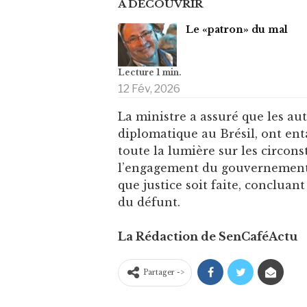
À DÉCOUVRIR
Le «patron» du mal
12 Fév, 2026
La ministre a assuré que les aut
diplomatique au Brésil, ont en
toute la lumière sur les circons
l’engagement du gouvernement à
que justice soit faite, conclu
du défunt.
La Rédaction de SenCaféActu
Partager ->