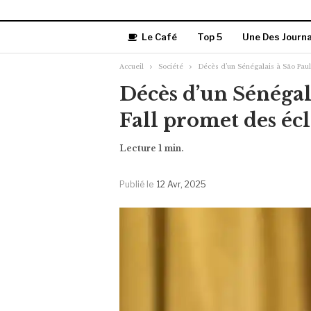
Le Café
Top 5
Une Des Journ
Accueil
Société
Décès d’un Sénégalais à São Paul
Décès d’un Sénégala
Fall promet des éc
Publié le
12 Avr, 2025