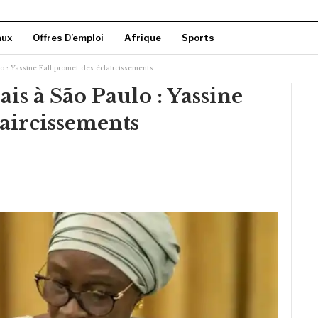
aux
Offres D’emploi
Afrique
Sports
o : Yassine Fall promet des éclaircissements
is à São Paulo : Yassine
laircissements