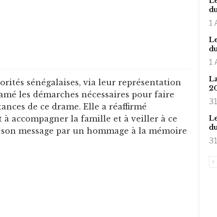
Le
du
1 
Le
du
1 
La
orités sénégalaises, via leur représentation
2
tamé les démarches nécessaires pour faire
31
tances de ce drame. Elle a réaffirmé
Le
 accompagner la famille et à veiller à ce
du
ant son message par un hommage à la mémoire
31