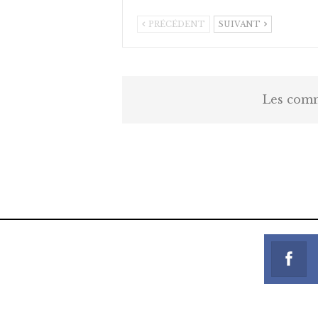
PRÉCÉDENT
SUIVANT
Les comm
https://onlyragazze.com
www.sessohub.net
hot latino twink angelo strokes h