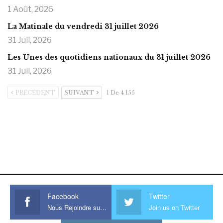
1 Août, 2026
La Matinale du vendredi 31 juillet 2026
31 Juil, 2026
Les Unes des quotidiens nationaux du 31 juillet 2026
31 Juil, 2026
PRÉCÉDENT
SUIVANT
1 De 4 155
https://onlyragazze.com
www.sessohub.net
hot latino twink angelo strokes
his large meaty cock.
Facebook
Twitter
Nous Rejoindre sur Facebook
Join us on Twitter