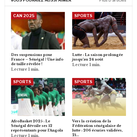
VOUS POURRIEZ AUSSI AIMER
Plus D'articles
CAN 2025
SPORTS
Des suspensions pour
Lutte : La saison prolongée
France – Sénégal ? Une info
jusqu’au 24 août
de taille révélée !
SPORTS
SPORTS
AfroBasket 2025 : Le
Vers la création de la
Sénégal dévoile ses 12
Fédération sénégalaise de
représentants pour l’Angola
lutte : 206 écuries validées,
21…