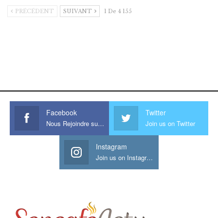
PRÉCÉDENT
SUIVANT
1 De 4 155
https://onlyragazze.com
www.sessohub.net
hot latino twink angelo strokes
his large meaty cock.
Facebook
Twitter
Nous Rejoindre sur Facebook
Join us on Twitter
Instagram
Join us on Instagram