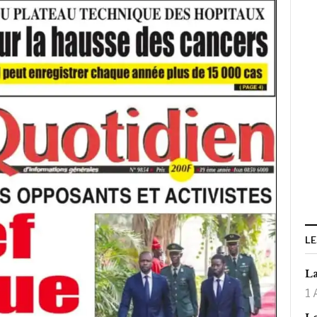
LE
La
1 