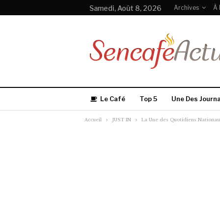
Samedi, Août 8, 2026
Archives
À 
Le Café
Top 5
Une Des Journ
Accueil
JUST IN
La Une des Quotidiens Nationaux