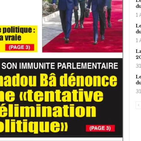
Le
du
1 
Le
du
1 
La
2
31
Le
du
31