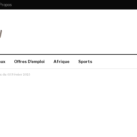
Propos
aux
Offres D’emploi
Afrique
Sports
 du 05 Février 2025