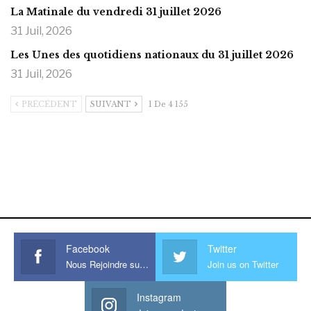
La Matinale du vendredi 31 juillet 2026
31 Juil, 2026
Les Unes des quotidiens nationaux du 31 juillet 2026
31 Juil, 2026
PRÉCÉDENT
SUIVANT
1 De 4 155
https://onlyragazze.com
www.sessohub.net
hot latino twink angelo strokes
his large meaty cock.
Facebook
Twitter
Nous Rejoindre sur Facebook
Join us on Twitter
Instagram