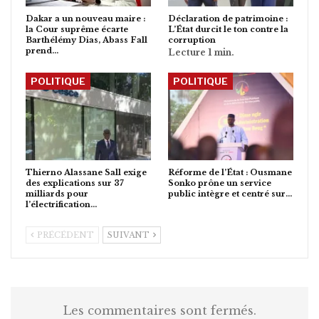
Dakar a un nouveau maire :
Déclaration de patrimoine :
la Cour suprême écarte
L’État durcit le ton contre la
Barthélémy Dias, Abass Fall
corruption
prend…
POLITIQUE
POLITIQUE
Thierno Alassane Sall exige
Réforme de l’État : Ousmane
des explications sur 37
Sonko prône un service
milliards pour
public intègre et centré sur…
l’électrification…
PRÉCÉDENT
SUIVANT
Les commentaires sont fermés.