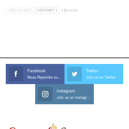
PRÉCÉDENT
SUIVANT
1 De 4 155
https://onlyragazze.com
www.sessohub.net
hot latino twink angelo strokes
his large meaty cock.
Facebook
Twitter
Nous Rejoindre sur Facebook
Join us on Twitter
Instagram
Join us on Instagram