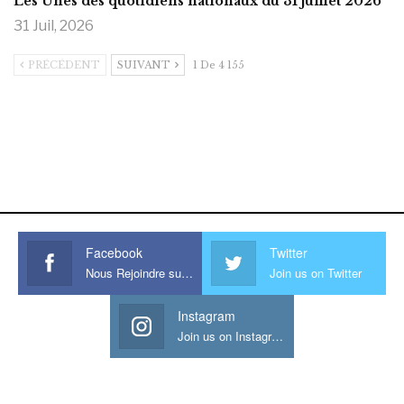
Les Unes des quotidiens nationaux du 31 juillet 2026
31 Juil, 2026
PRÉCÉDENT
SUIVANT
1 De 4 155
https://onlyragazze.com
www.sessohub.net
hot latino twink angelo strokes
his large meaty cock.
Facebook
Twitter
Nous Rejoindre sur Facebook
Join us on Twitter
Instagram
Join us on Instagram