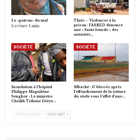
Le «patron» du mal
Thiès – Violences à la
prison : l’ASRED dénonce
une « faute lourde » des
autorités…
SOCIÉTÉ
SOCIÉTÉ
Inondation à l’hôpital
Mbacké : 17 blessés après
Philippe Maguilène
l’effondrement de la toiture
Senghor : Le ministre
du stade sous l’effet d’une…
Cheikh Tidiane Dièye…
PRÉCÉDENT
SUIVANT