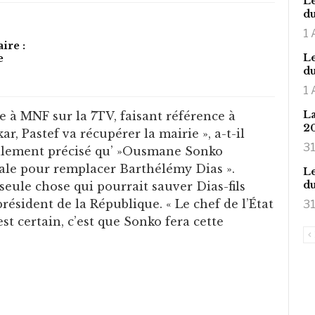
Le
du
1 
ire :
Le
e
du
1 
La
face à MNF sur la 7TV, faisant référence à
2
r, Pastef va récupérer la mairie », a-t-il
31
galement précisé qu’ »Ousmane Sonko
ale pour remplacer Barthélémy Dias ».
Le
du
seule chose qui pourrait sauver Dias-fils
résident de la République. « Le chef de l’État
31
est certain, c’est que Sonko fera cette