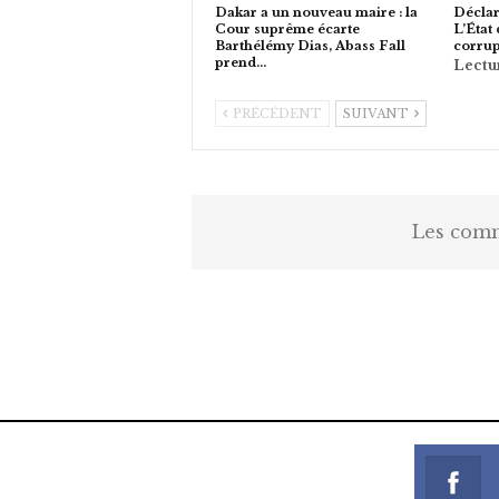
Dakar a un nouveau maire : la
Déclar
Cour suprême écarte
L’État 
Barthélémy Dias, Abass Fall
corrup
prend…
PRÉCÉDENT
SUIVANT
Les comm
https://onlyragazze.com
www.sessohub.net
hot latino twink angelo strokes h