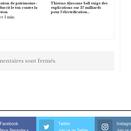
ation de patrimoine :
Thierno Alassane Sall exige des
durcit le ton contre la
explications sur 37 milliards
tion
pour l’électrification…
entaires sont fermés.
is large meaty cock.
Facebook
Twitter
Instag
Nous Rejoindre sur Facebook
Join us on Twitter