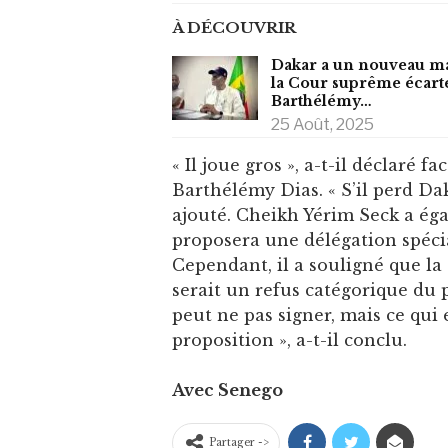
À DÉCOUVRIR
Dakar a un nouveau ma
la Cour suprême écart
Barthélémy…
25 Août, 2025
« Il joue gros », a-t-il déclaré 
Barthélémy Dias. « S’il perd Daka
ajouté. Cheikh Yérim Seck a é
proposera une délégation spéci
Cependant, il a souligné que la 
serait un refus catégorique du p
peut ne pas signer, mais ce qui 
proposition », a-t-il conclu.
Avec Senego
Partager ->