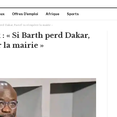
aux
Offres D’emploi
Afrique
Sports
erd Dakar, Pastef va récupérer la mairie »
: « Si Barth perd Dakar,
 la mairie »