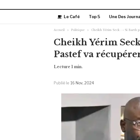
Le Café
Top 5
Une Des Journ
Accueil
Politique
Cheikh Yérim Seck : « Si Barth p
Cheikh Yérim Seck 
Pastef va récupérer
Publié le
16 Nov, 2024