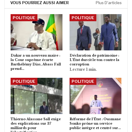
VOUS POURRIEZ AUSSI AIMER
Plus D'articles
POLITIQUE
POLITIQUE
Dakar a un nouveau maire :
Déclaration de patrimoine :
la Cour suprême écarte
L’État durcit le ton contre la
Barthélémy Dias, Abass Fall
corruption
prend…
POLITIQUE
POLITIQUE
Thierno Alassane Sall exige
Réforme de l’État : Ousmane
des explications sur 37
Sonko prône un service
milliards pour
public intègre et centré sur…