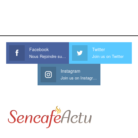
https://onlyragazze.com
www.sessohub.net
hot latino twink angelo strokes
his large meaty cock.
Facebook
Twitter
Nous Rejoindre sur Facebook
Join us on Twitter
Instagram
Join us on Instagram