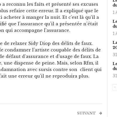
Le
 a reconnu les faits et présenté ses excuses
du
us refaire cette erreur. Il a expliqué que le
1 
rti acheter à manger la nuit. Et c’est là qu’il a
Le
nifié que l’assurance qu’il a présentée n’était
du
alon qui accompagne l’assurance.
1 
La
de relaxer Sidy Diop des délits de faux.
2
e condamner l’artiste coupable des délits de
31
e défaut d’assurance et d’usage de faux. La
, une dispense de peine. Mais, selon Rfm, il
Le
du
ndamnation avec sursis contre son client qui
it une erreur qu’il ne reproduira plus.
31
SUIVANT