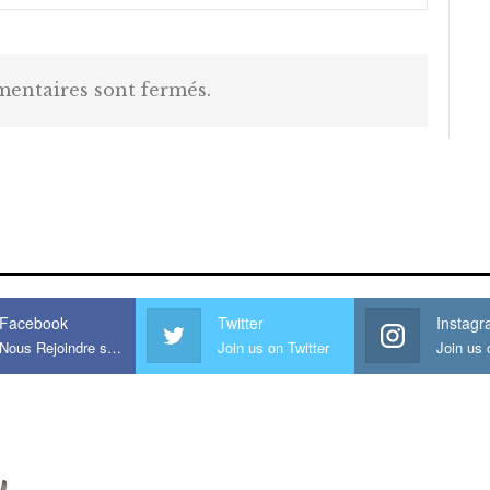
entaires sont fermés.
is large meaty cock.
Facebook
Twitter
Instag
Nous Rejoindre sur Facebook
Join us on Twitter