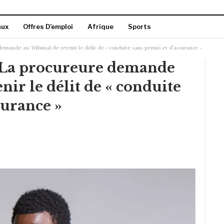
aux
Offres D’emploi
Afrique
Sports
demande au Tribunal de retenir le délit de « conduite sans permis et d’assurance »
: La procureure demande
nir le délit de « conduite
surance »