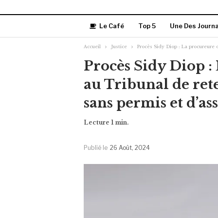
Le Café
Top 5
Une Des Journ
Accueil
Justice
Procès Sidy Diop : La procureure 
Procès Sidy Diop 
au Tribunal de rete
sans permis et d’as
Publié le
26 Août, 2024