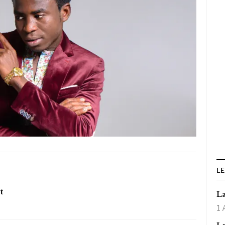
LE
t
La
1 