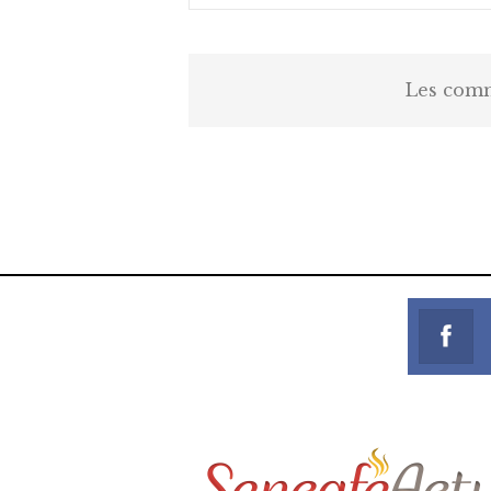
Les comm
https://onlyragazze.com
www.sessohub.net
hot latino twink angelo strokes h